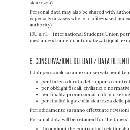
sicurezza).
Personal data may also be shared with authori
especially in cases where profile-based acces
authority).
ISU s.r.l. – International Students Union po
mediante strumenti automatizzati (quali e-mai
6. Conservazione dei dati / Data retent
I dati personali saranno conservati per il te
per l’intera durata del rapporto contrattu
per obblighi fiscali, civilistici o normati
per finalità promozionali o di marketing
per finalità legate alla sicurezza della
Periodicamente saranno effettuate revisioni 
Personal data will be retained for the time s
throughout the contractual relationship 